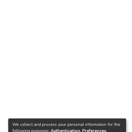
We collect and process your personal information for the
following purposes:
Authentication, Preferences,