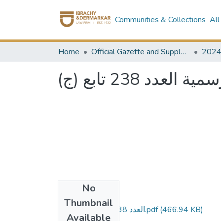
Communities & Collections
All
Home
Official Gazette and Supplement
202
دد 238 تابع (ج
No
Files
Thumbnail
العدد 238 تابع ج - مؤمن.pdf
(466.94 KB)
Available