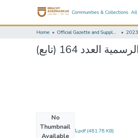
Communities & Collections
All
Home
Official Gazette and Supplement
202
 العدد 164 (تابع
No
Files
Thumbnail
164 تابع أ - مؤمن.pdf
(481.78 KB)
Available