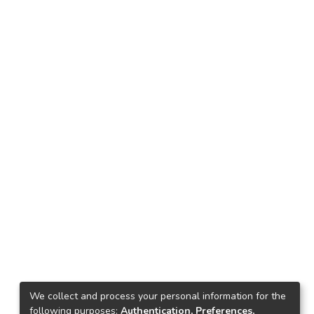
We collect and process your personal information for the
following purposes:
Authentication, Preferences,