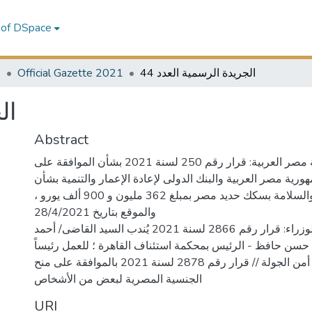
 of DSpace
1
Official Gazette 2021
الجريدة الرسمية العدد 44
ال
Abstract
قرار رئيس جمهورية مصر العربية: قرار رقم 250 لسنة 2021 بشأن الموافقة على
رية مصر العربية والبنك الدولى لإعادة الإعمار والتنمية بشأن
مشروع التطوير والسلامة بسكك حديد مصر بمبلغ 362 مليون و 900 ألف يورو ،
والموقع بتاريخ 28/4/2021
قرار رئيس مجلس الوزراء: قرار رقم 2866 لسنة 2021 يُندب السيد القاضى/ أحمد
ن حافظ - الرئيس بمحكمة استئناف القاهرة ؛ للعمل رئيساً
لمكتب شئون أمن الجولة // قرار رقم 2878 لسنة 2021 بالموافقة على منح
الجنسية المصرية لبعض من الأشخاص
URI