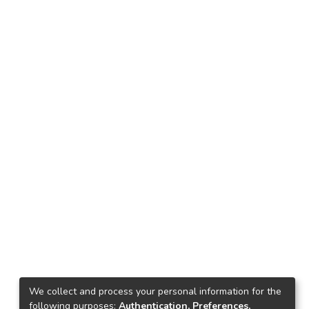
We collect and process your personal information for the
following purposes:
Authentication, Preferences,