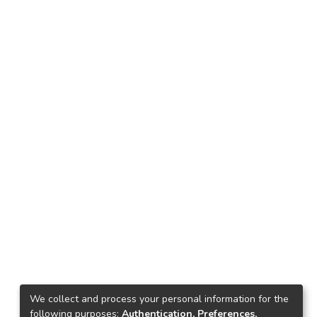
We collect and process your personal information for the
following purposes:
Authentication, Preferences,