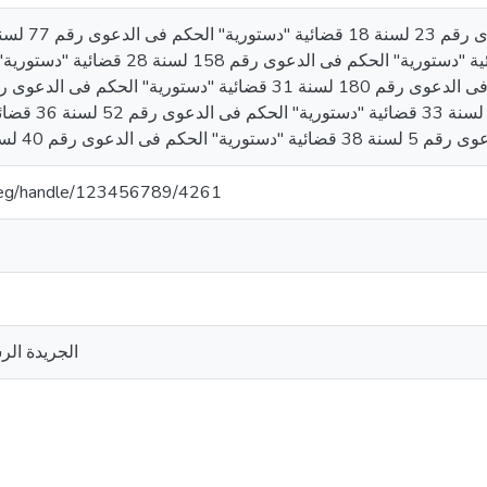
الحكم فى الدعوى رقم 178 لسنة 26 قضائية "دستورية" ال
دستورية" الحكم فى الد
om.eg/handle/123456789/4261
الجريدة الرسمية )