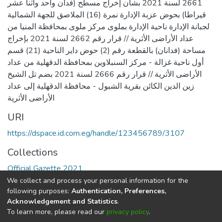
2661 لسنة 2021 بشأن إخراج مسطح (فدان واحد واثنا عشر
قيراطا) بحوض عزبة الإدارة نمرة (16) الملاصق للجهة الشمالية
لجبانة الإدارة ناحية الإدارة بملوى مركز ملوى بمحافظة المنيا من
عداد الأراضى الأثرية // قرار رقم 2662 لسنة 2021 بإخراج
مساحة (فدانان) بالقطعة رقم (2) حوض داير الناحية (21) قسم
أول ناحية غزالة - مركز السنبلاوين بمحافظة الدقهلية من عداد
الأراضى الأثرية // قرار رقم 2666 لسنة 2021 بضم تل الشيخ
زين الدين الكائن بقرية الشبول - محافظة الدقهلية إلى عداد
الأراضى الأثرية
URI
https://dspace.id.com.eg/handle/123456789/3107
Collections
Official Gazette 2021
We collect and process your personal information for the
Full item page
following purposes:
Authentication, Preferences,
Acknowledgement and Statistics
.
To learn more, please read our
privacy policy
.
DSpace software
copyright © 2002-2026
LYRASIS