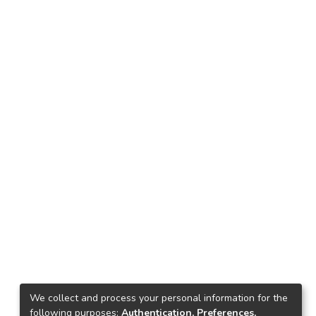
We collect and process your personal information for the
following purposes:
Authentication, Preferences,