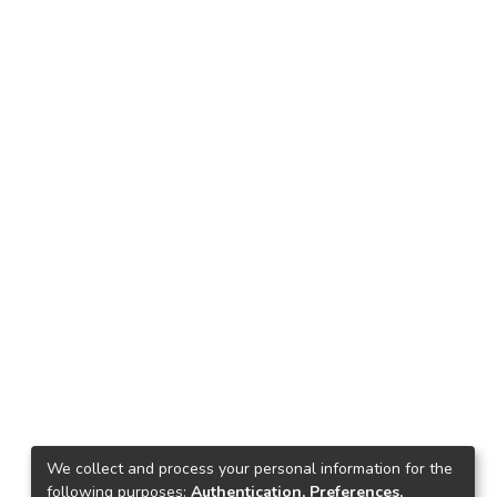
We collect and process your personal information for the
following purposes:
Authentication, Preferences,