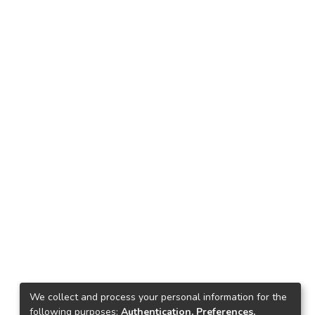
We collect and process your personal information for the
following purposes:
Authentication, Preferences,