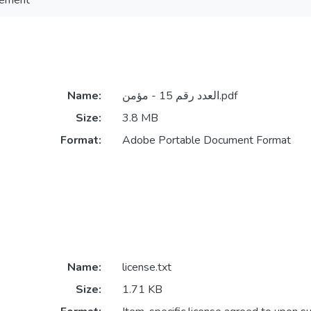
lement
Name:
العدد رقم 15 - مؤمن.pdf
Size:
3.8 MB
Format:
Adobe Portable Document Format
Name:
license.txt
Size:
1.71 KB