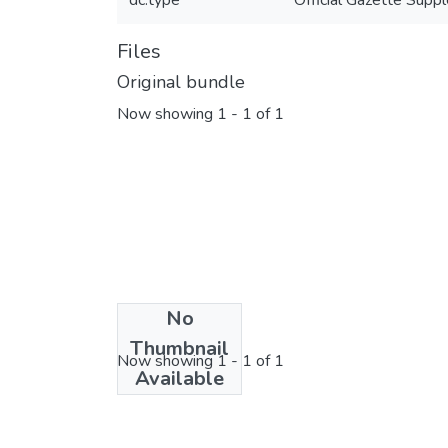
dc.type
Official Gazette Supp
Files
Original bundle
Now showing
1 - 1 of 1
No
License bundle
Thumbnail
Now showing
1 - 1 of 1
Available