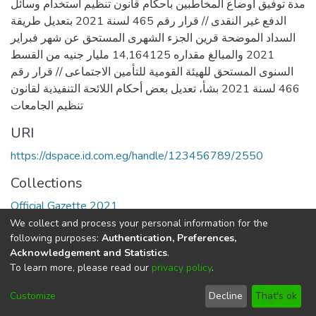
مدة توفيق أوضاع المخاطبين بأحكام قانون تنظيم استخدام وسائل
الدفع غير النقدى // قرار رقم 465 لسنة 2021 بتعديل طريقة
السداد الموضحة قرين الجزء الشهرى المستحق عن شهر فبراير
2021 والمبالغ مقداره 14,164125 مليار جنيه من القسط
السنوى المستحق للهيئة القومية للتأمين الاجتماعى // قرار رقم
466 لسنة 2021 بشأ، تعديل بعض أحكام اللائحة التنفيذية لقانون
تنظيم الجامعات
URI
https://dspace.id.com.eg/handle/123456789/2550
Collections
Official Gazette 2021
We collect and process your personal information for the
Full item page
following purposes:
Authentication, Preferences,
Acknowledgement and Statistics
.
To learn more, please read our
privacy policy
.
DSpace software
copyright © 2002-2026
LYRASIS
Cookie
Privacy
End User
Send
Customize
Decline
That's ok
settings
policy
Agreement
Feedback