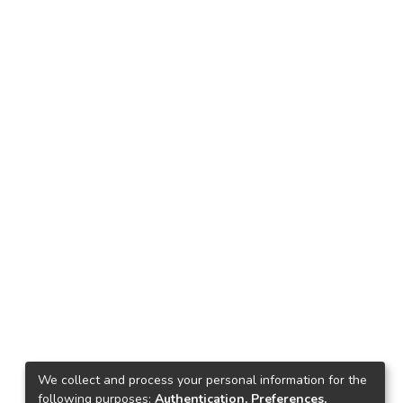
We collect and process your personal information for the
following purposes:
Authentication, Preferences,