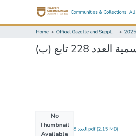
Communities & Collections
All
Home
Official Gazette and Supplement
202
د 228 تابع (ب
No
Files
Thumbnail
العدد 228 تابع ب مؤمن.pdf
(2.15 MB)
Available