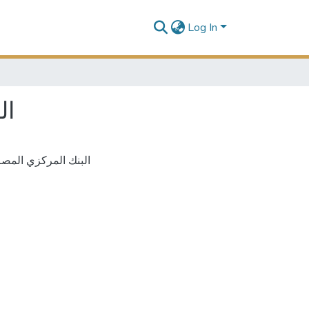
Log In
ا)