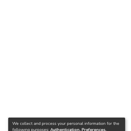
We collect and process your personal information for the
following purposes:
Authentication, Preferences,