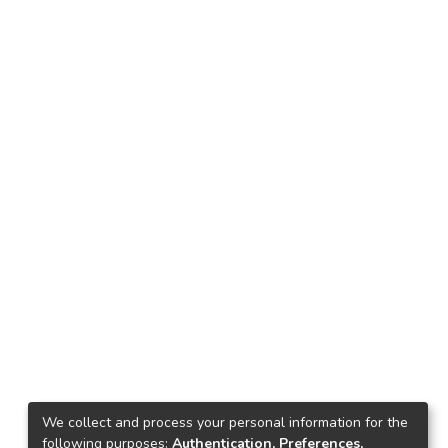
We collect and process your personal information for the
following purposes:
Authentication, Preferences,