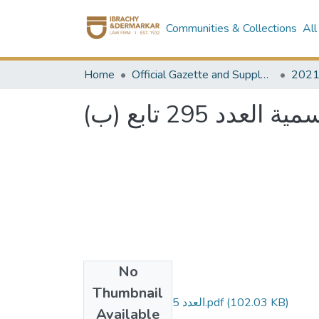
Communities & Collections
All
Home
Official Gazette and Supplement
202
د 295 تابع (ب
No
Files
Thumbnail
العدد 295 تابع ب مؤمن.pdf
(102.03 KB)
Available