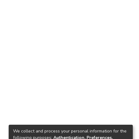
We collect and process your personal information for the
following purposes:
Authentication, Preferences,