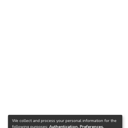
We collect and process your personal information for the
following purposes:
Authentication, Preferences,