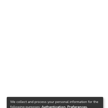
We collect and process your personal information for the
following purposes:
Authentication, Preferences,