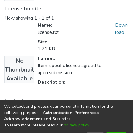
License bundle
Now showing
1 - 1 of 1
Name:
Down
license.txt
load
Size:
1.71 KB
Format:
No
Item-specific license agreed to
Thumbnail
upon submission
Available
Description:
Collections
We collect and process your personal information for the
Supplement of Gazette 2021
following purposes:
Authentication, Preferences,
Acknowledgement and Statistics
.
To learn more, please read our
privacy policy
.
DSpace software
copyright © 2002-2026
LYRASIS