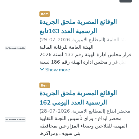
Item
الوقائع المصرية ملحق الجريدة
الرسمية العدد 163تابع
الهيئة العامة
)
المطابع الاميرية
,
2026-07-29
(
للرقابة المالية
الهيئة العامة للرقابة المالية
No Thumbnail Available
قرار مجلس ادارة الهيئة رقم 133 لسنة 2026
بتعديل قرار مجلس ادارة الهيئة رقم 186 لسنة
2024 (بشأن الالتزام بالاستعلام عن صحة
Show more
بيانات العملاء)
Item
الوقائع المصرية ملحق الجريدة
الرسمية العدد اليومي 162
محضر ايداع
)
المطابع الاميرية
,
2026-07-28
(
محضر ايداع -اوراق تأسيس اللجنة النقابية
No Thumbnail Available
المهنية للفلاحين وصغاء المزارعين بمحافظة
بنى سويف ومراكزها