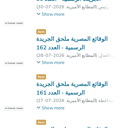
رئيس
)
المطابع الأميرية
,
2026-07-30
(
جمهورية مصر العربية
;
رئيس مجلس الوزراء
Show more
No Thumbnail Available
Item
الوقائع المصرية ملحق الجريدة
الرسمية - العدد 162
وزارة العدل
;
)
المطابع الأميرية
,
2026-07-28
(
محافظة الدقهلية
;
محافظة كفر الشيخ
;
محافظة
Show more
No Thumbnail Available
بنى سويف
;
هيئة الدواء المصرية
;
سكك حديد
مصر
;
مديرية التضامن الاجتماعى بالقاهرة
;
Item
مديرية التضامن الاجتماعى بالدقهلية
الوقائع المصرية ملحق الجريدة
الرسمية - العدد 161
محافظة
)
المطابع الأميرية
,
2026-07-27
(
القاهرة
;
محافظة الدقهلية
;
وزارة البترول
Show more
No Thumbnail Available
والثروة المعدنية
;
مديرية التضامن الاجتماعى
بالشرقية
;
مديرية التضامن الاجتماعى بكفر
Item