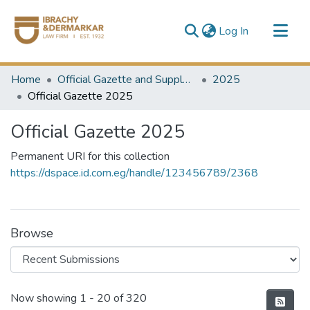
(current)
Log In
Communities & Collections
Home
Official Gazette and Supplement
2025
All of DSpace
Official Gazette 2025
Official Gazette 2025
Permanent URI for this collection
https://dspace.id.com.eg/handle/123456789/2368
Browse
Recent Submissions
Now showing
1 - 20 of 320