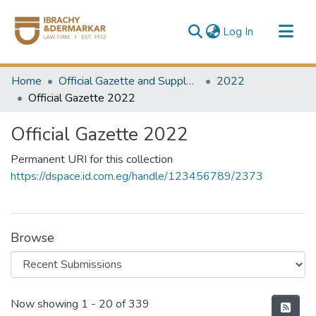
(current)
Log In
Communities & Collections
Home
Official Gazette and Supplement
2022
All of DSpace
Official Gazette 2022
Official Gazette 2022
Permanent URI for this collection
https://dspace.id.com.eg/handle/123456789/2373
Browse
Recent Submissions
Now showing
1 - 20 of 339