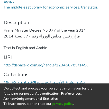
Egypt
The middle east library for economic services, translator.
Description
Prime Minister Decree No 377 of the year 2014
Text in English and Arabic
URI
http://dspace.id.com.eg/handle/123456789/1456
Collections
MELES - مكتبة الشرق الأوسط للخدمات الاقتصادية
We collect and process your personal information for the
Full item page
following purposes:
Authentication, Preferences,
Acknowledgement and Statistics
.
To learn more, please read our
privacy policy
.
DSpace software
copyright © 2002-2026
LYRASIS