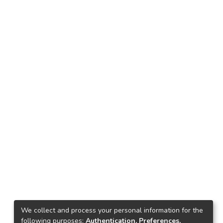
We collect and process your personal information for the
following purposes:
Authentication, Preferences,