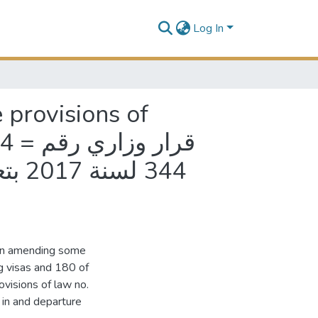
Log In
 provisions of
قرار 
 on amending some
g visas and 180 of
visions of law no.
 in and departure