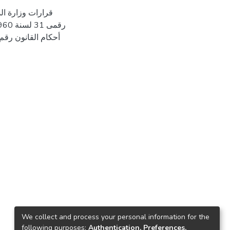
We collect and process your personal information for the
following purposes:
Authentication, Preferences,