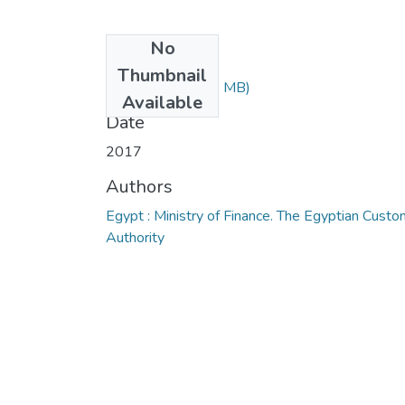
No
Files
Thumbnail
3187.pdf
(3.32 MB)
Available
Date
2017
Authors
Egypt : Ministry of Finance. The Egyptian Cust
Authority