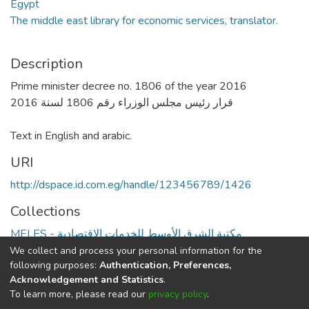
Egypt
The middle east library for economic services, translator.
Description
Prime minister decree no. 1806 of the year 2016
Text in English and arabic.
URI
http://dspace.id.com.eg/handle/123456789/1426
Collections
MELES - مكتبة الشرق الأوسط للخدمات الاقتصادية
We collect and process your personal information for the
Full item page
following purposes:
Authentication, Preferences,
Acknowledgement and Statistics
.
To learn more, please read our
privacy policy
.
DSpace software
copyright © 2002-2026
LYRASIS