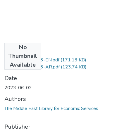
No
Files
Thumbnail
D.No.271-2023-EN.pdf
(171.13 KB)
Available
D.No.271-2023-AR.pdf
(123.74 KB)
Date
2023-06-03
Authors
The Middle East Library for Economic Services
Publisher