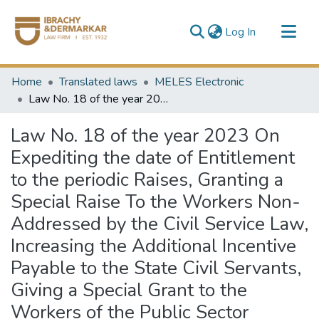
(current)
Log In
Communities & Collections
Home
Translated laws
MELES Electronic
All of DSpace
Law No. 18 of the year 2023 On Expediting the date of Entitlement to the periodic Raises, Granting a Special Raise To the Workers Non-Addressed by the Civil Service Law, Increasing the Additional Incentive Payable to the State Civil Servants, Giving a Special Grant to the Workers of the Public Sector Companies and Public Business Sector Companies, Increasing the Civil and Military Pensions, Amending Certain Provisions of law No. 415 of the year 1954 on Practicing the Medical Profession, Amending Certain Provisions of the Law Organizing the Affairs of the Members of the Medical Professions Working at the Entities Affiliated to the Ministry of Health and Population Non-Addressed by Special Laws or Regulations as Promulgated by Law no. 14 of the Year 2014, Amending Certain Provisions of the Social Insurance and Pensions Law Promulgated by Law no. 148 of the Year 2019, Amending Certain Provisions of law No. 212 of the year 2020 Amending Certain Provisions of the Education Law Promulgated by Law no. 139 of the Year 1981 and Law No. 103 of the Year 1961 on the Reorganization of Al Azhar and its Authorities and Establishing A Social Welfare Fund for the Teachers at the Educational Professions and their Assistants at the Ministry of Education, Technical Education and Al Azhar Al Sharif = قانون رقم 18 لسنة 2023 بتعجيل موعد استحقاق العلاوات الدورية ومنح علاوة خاصة لغير المخاطبين بقانون الخدمة المدنية وزيادة الحافز الإضافي للعاملين بالدولة وتقرير منحة خاصة للعاملين بشركات القطاع العام وقطاع الأعمال العام وزيادة المعاشات المدنية والعسكرية، وتعديل بعض أحكام القانون رقم 415 لسنة 1954 في شأن مزاولة مهنة الطب، وتعديل بعض أحكام قانون بتنظيم شئون أعضاء المهن الطبية العاملين بالجهات التابعة لوزارة الصحة والسكان من غير المخاطبين بقوانين أو لوائح خاصة الصادر بالقانون رقم 14 لسنة 2014 ، وتعديل بعض أحكام قانون التأمينات الاجتماعية والمعاشات الصادر بالقانون رقم 148 لسنة 2019 ، وتعديل بعض أحكام القانون رقم 212 لسنة 2020 بتعديل بعض أحكام قانون التعليم الصادر بالقانون رقم 139 لسنة 1981 والقانون رقم 103 لسنة 1961 بشأن إعادة تنظيم الأزهر والهيئات التي يشملها وبإنشاء صندوق الرعاية الاجتماعية للمعلمين بالمهن التعليمية ومعاونيهم بالتربية والتعليم والتعليم الفني والأزهر الشريف
Law No. 18 of the year 2023 On
Expediting the date of Entitlement
to the periodic Raises, Granting a
Special Raise To the Workers Non-
Addressed by the Civil Service Law,
Increasing the Additional Incentive
Payable to the State Civil Servants,
Giving a Special Grant to the
Workers of the Public Sector