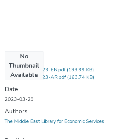
No
Files
Thumbnail
Law.No.18-2023-EN.pdf
(193.99 KB)
Available
Law.No.18-2023-AR.pdf
(163.74 KB)
Date
2023-03-29
Authors
The Middle East Library for Economic Services